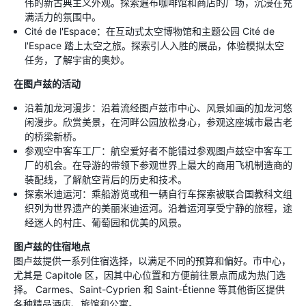
伟的新古典主义外观。探索遍布咖啡馆和商店的广场，沉浸在充
满活力的氛围中。
Cité de l'Espace：在互动式太空博物馆和主题公园 Cité de
l'Espace 踏上太空之旅。探索引人入胜的展品，体验模拟太空
任务，了解宇宙的奥妙。
在图卢兹的活动
沿着加龙河漫步：沿着流经图卢兹市中心、风景如画的加龙河悠
闲漫步。欣赏美景，在河畔公园放松身心，参观这座城市最古老
的桥梁新桥。
参观空中客车工厂：航空爱好者不能错过参观图卢兹空中客车工
厂的机会。在导游的带领下参观世界上最大的商用飞机制造商的
装配线，了解航空背后的历史和技术。
探索米迪运河：乘船游览或租一辆自行车探索被联合国教科文组
织列为世界遗产的美丽米迪运河。沿着运河享受宁静的旅程，途
经迷人的村庄、葡萄园和优美的风景。
图卢兹的住宿地点
图卢兹提供一系列住宿选择，以满足不同的预算和偏好。市中心，
尤其是 Capitole 区，因其中心位置和方便前往景点而成为热门选
择。 Carmes、Saint-Cyprien 和 Saint-Étienne 等其他街区提供
各种精品酒店、旅馆和公寓。