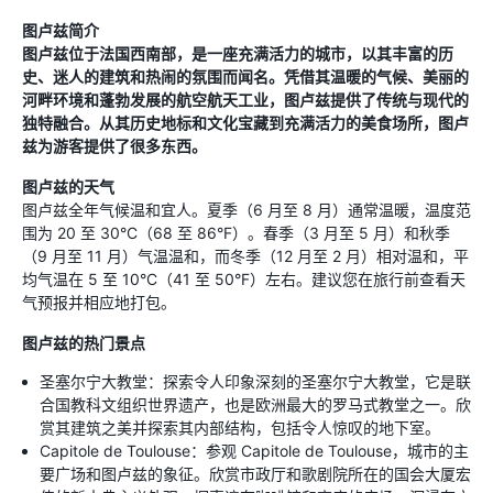
图卢兹简介
图卢兹位于法国西南部，是一座充满活力的城市，以其丰富的历
史、迷人的建筑和热闹的氛围而闻名。凭借其温暖的气候、美丽的
河畔环境和蓬勃发展的航空航天工业，图卢兹提供了传统与现代的
独特融合。从其历史地标和文化宝藏到充满活力的美食场所，图卢
兹为游客提供了很多东西。
图卢兹的天气
图卢兹全年气候温和宜人。夏季（6 月至 8 月）通常温暖，温度范
围为 20 至 30°C（68 至 86°F）。春季（3 月至 5 月）和秋季
（9 月至 11 月）气温温和，而冬季（12 月至 2 月）相对温和，平
均气温在 5 至 10°C（41 至 50°F）左右。建议您在旅行前查看天
气预报并相应地打包。
图卢兹的热门景点
圣塞尔宁大教堂：探索令人印象深刻的圣塞尔宁大教堂，它是联
合国教科文组织世界遗产，也是欧洲最大的罗马式教堂之一。欣
赏其建筑之美并探索其内部结构，包括令人惊叹的地下室。
Capitole de Toulouse：参观 Capitole de Toulouse，城市的主
要广场和图卢兹的象征。欣赏市政厅和歌剧院所在的国会大厦宏