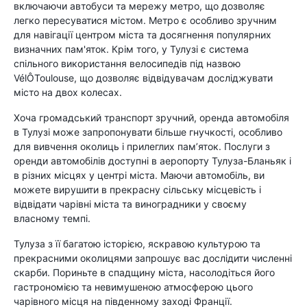
включаючи автобуси та мережу метро, що дозволяє
легко пересуватися містом. Метро є особливо зручним
для навігації центром міста та досягнення популярних
визначних пам'яток. Крім того, у Тулузі є система
спільного використання велосипедів під назвою
VélÔToulouse, що дозволяє відвідувачам досліджувати
місто на двох колесах.
Хоча громадський транспорт зручний, оренда автомобіля
в Тулузі може запропонувати більше гнучкості, особливо
для вивчення околиць і прилеглих пам’яток. Послуги з
оренди автомобілів доступні в аеропорту Тулуза-Бланьяк і
в різних місцях у центрі міста. Маючи автомобіль, ви
можете вирушити в прекрасну сільську місцевість і
відвідати чарівні міста та виноградники у своєму
власному темпі.
Тулуза з її багатою історією, яскравою культурою та
прекрасними околицями запрошує вас дослідити численні
скарби. Пориньте в спадщину міста, насолодіться його
гастрономією та невимушеною атмосферою цього
чарівного місця на південному заході Франції.