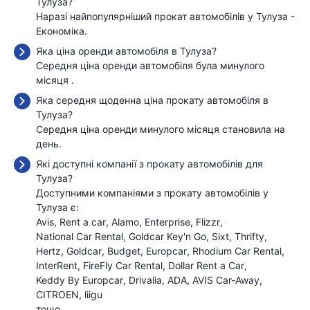
Тулуза?
Наразі найпопулярніший прокат автомобілів у Тулуза -
Економіка.
Яка ціна оренди автомобіля в Тулуза?
Середня ціна оренди автомобіля була минулого
місяця
.
Яка середня щоденна ціна прокату автомобіля в
Тулуза?
Середня ціна оренди минулого місяця становила
на
день.
Які доступні компанії з прокату автомобілів для
Тулуза?
Доступними компаніями з прокату автомобілів у
Тулуза є:
Avis
Rent a car
Alamo
Enterprise
Flizzr
National Car Rental
Goldcar Key'n Go
Sixt
Thrifty
Hertz
Goldcar
Budget
Europcar
Rhodium Car Rental
InterRent
FireFly Car Rental
Dollar Rent a Car
Keddy By Europcar
Drivalia
ADA
AVIS Car-Away
CITROEN
liigu
тощо…