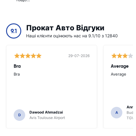
Прокат Авто Відгуки
9.1
Наші клієнти оцінюють нас на 9.1/10 з 12840
29-07-2026
Bra
Average
Bra
Average
Anna
Dawood Ahmadzai
A
Budge
D
Avis Toulouse Airport
TGV