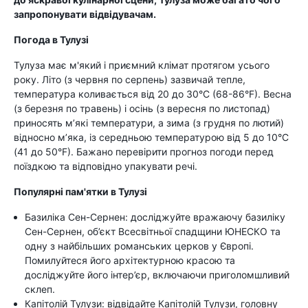
запропонувати відвідувачам.
Погода в Тулузі
Тулуза має м'який і приємний клімат протягом усього
року. Літо (з червня по серпень) зазвичай тепле,
температура коливається від 20 до 30°C (68-86°F). Весна
(з березня по травень) і осінь (з вересня по листопад)
приносять м’які температури, а зима (з грудня по лютий)
відносно м’яка, із середньою температурою від 5 до 10°C
(41 до 50°F). Бажано перевірити прогноз погоди перед
поїздкою та відповідно упакувати речі.
Популярні пам'ятки в Тулузі
Базиліка Сен-Сернен: досліджуйте вражаючу базиліку
Сен-Сернен, об’єкт Всесвітньої спадщини ЮНЕСКО та
одну з найбільших романських церков у Європі.
Помилуйтеся його архітектурною красою та
досліджуйте його інтер’єр, включаючи приголомшливий
склеп.
Капітолій Тулузи: відвідайте Капітолій Тулузи, головну