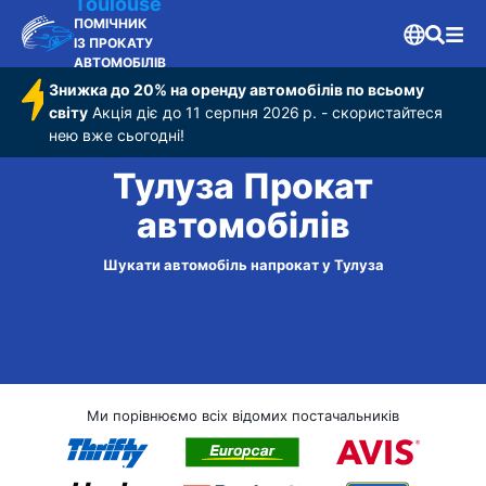
Toulouse
ПОМІЧНИК
ІЗ ПРОКАТУ
АВТОМОБІЛІВ
Знижка до 20% на оренду автомобілів по всьому
світу
Акція діє до 11 серпня 2026 р. - скористайтеся
нею вже сьогодні!
Тулуза Прокат
автомобілів
Шукати автомобіль напрокат у Тулуза
Ми порівнюємо всіх відомих постачальників